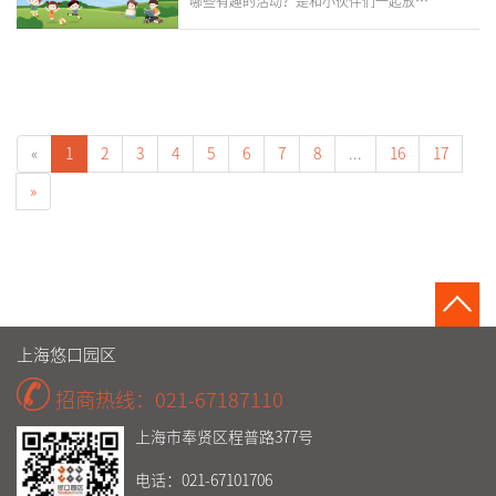
哪些有趣的活动？是和小伙伴们一起放纸
飞机？还是一起做手工？或是一起感受剪
«
1
2
3
4
5
6
7
8
...
16
17
»
上海悠口园区
招商热线：021-67187110
上海市奉贤区程普路377号
电话：021-67101706