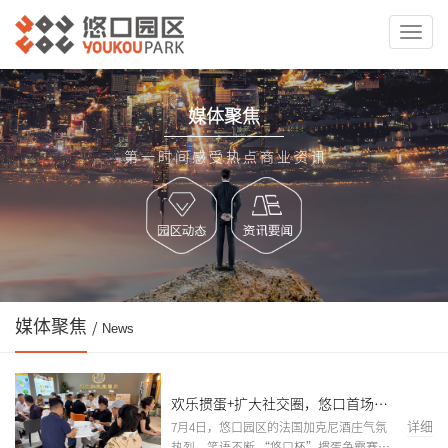
切
换
导
航
媒体聚焦
第 一 时 间 感 受 热 点 商 业 资 讯
媒体聚焦
/
News
欢乐掼蛋+扩大社交圈，悠口首场掼
蛋赛带来双重惊喜！
详细
7月4日，悠口园区的法国加克尼酒庄气氛
热烈、笑语不断,“悠口杯”掼蛋争霸赛正