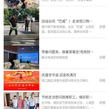
式开启
迎战台风“巴威”！走进悠口物业
筑起的“安全屏障”
详细
据中国气象局预报，台风“巴威”云系旺
盛，直径超过1000公里，堪称台风里
的“巨无霸”，将带来狂风和特大暴雨。
带着问题来，揣着答案走!电商财税
困惑，这场沙龙全拆解透啦
详细
解决电商的财税困惑
庆盛世华诞 迎金秋满月
详细
悠口园区深情为祖国74周岁生日献礼
节前走访慰问困难职工，做好职
工“娘家人”！
详细
在中秋、国庆双节即将到来之际，上海悠
口园区管委会走访慰问园区困难职工，把