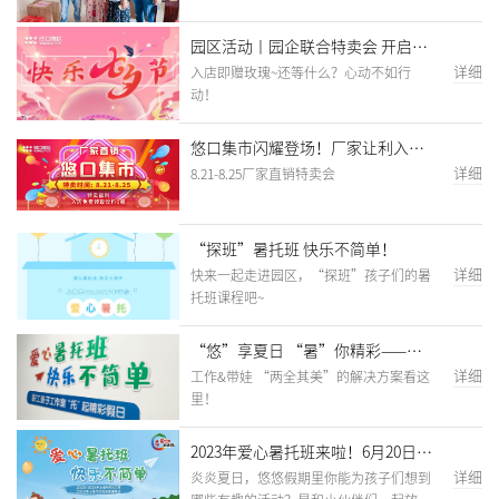
悠口的温暖和工会组织的关怀送
园区活动丨园企联合特卖会 开启浪
漫好时光
详细
入店即赠玫瑰~还等什么？心动不如行
动！
悠口集市闪耀登场！厂家让利入店
有礼~
详细
8.21-8.25厂家直销特卖会
“探班”暑托班 快乐不简单！
详细
快来一起走进园区，“探班”孩子们的暑
托班课程吧~
“悠”享夏日 “暑”你精彩——爱
心暑托班开班啦~
详细
工作&带娃 “两全其美”的解决方案看这
里！
2023年爱心暑托班来啦！6月20日开
启报名！
详细
炎炎夏日，悠悠假期里你能为孩子们想到